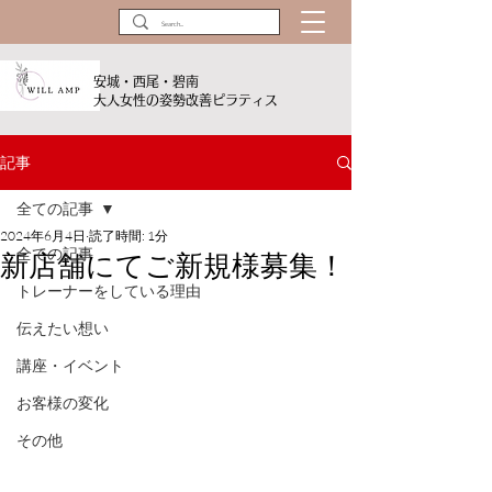
​​安城・西尾・碧南
大人女性の姿勢改善ピラティス
記事
全ての記事
2024年6月4日
読了時間: 1分
全ての記事
新店舗にてご新規様募集！
トレーナーをしている理由
伝えたい想い
講座・イベント
お客様の変化
その他