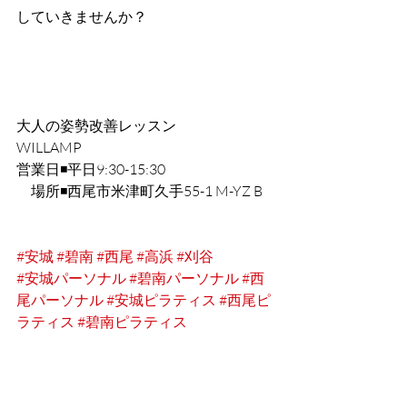
していきませんか？
大人の姿勢改善レッスン
WILLAMP
営業日◾️平日9:30-15:30
　場所◾️西尾市米津町久手55-1 M-YZ B
#安城
#碧南
#西尾
#高浜
#刈谷
#安城パーソナル
#碧南パーソナル
#西
尾パーソナル
#安城ピラティス
#西尾ピ
ラティス
#碧南ピラティス
最新記事
すべて表示